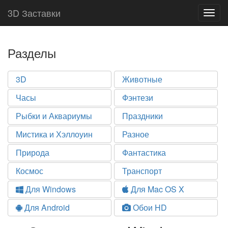
3D Заставки
Togg
navig
Разделы
3D
Животные
Часы
Фэнтези
Рыбки и Аквариумы
Праздники
Мистика и Хэллоуин
Разное
Природа
Фантастика
Космос
Транспорт
Для Windows
Для Mac OS X
Для Android
Обои HD