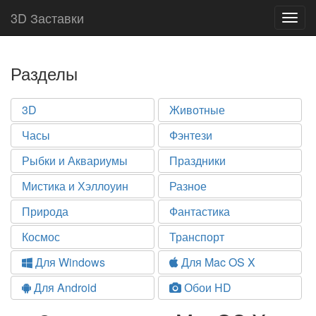
3D Заставки
Togg
navig
Разделы
3D
Животные
Часы
Фэнтези
Рыбки и Аквариумы
Праздники
Мистика и Хэллоуин
Разное
Природа
Фантастика
Космос
Транспорт
Для Windows
Для Mac OS X
Для Android
Обои HD