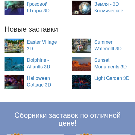
Грозовой
Земля - 3D
Шторм 3D
Космическое
Путешествие
Новые заставки
Easter Village
Summer
3D
Watermill 3D
Dolphins -
Sunset
Atlantis 3D
Monuments 3D
Halloween
Light Garden 3D
Cottage 3D
Cборники заставок по отличной
цене!