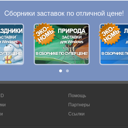
Cборники заставок по отличной цене!
HD
Помощь
ики
Партнеры
ти
Ссылки