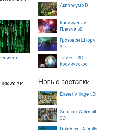
Аквариум 3D
Космическая
Плазма 3D
Грозовой Шторм
3D
величить
Земля - 3D
Космическое
Путешествие
Новые заставки
indows XP
Easter Village 3D
Summer Watermill
3D
Dolphins - Atlantis