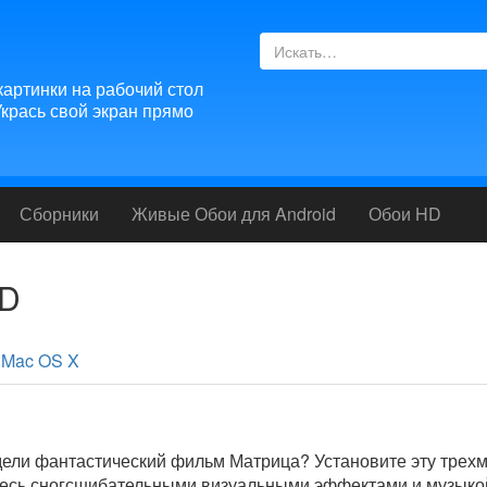
артинки на рабочий стол
крась свой экран прямо
Сборники
Живые Обои для
Android
Обои HD
3D
Mac OS X
дели фантастический фильм Матрица? Установите эту трех
тесь сногсшибательными визуальными эффектами и музыко