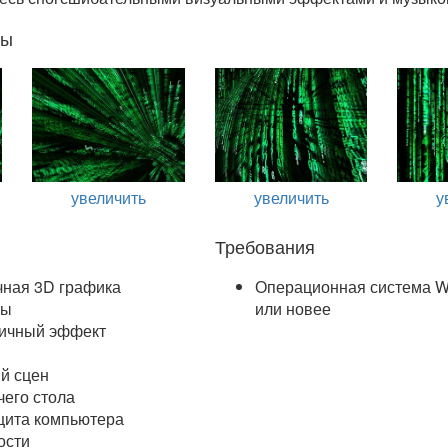
ты
увеличить
увеличить
у
Требования
чная 3D графика
Операционная система W
сы
или новее
ичный эффект
й сцен
его стола
щита компьютера
ости