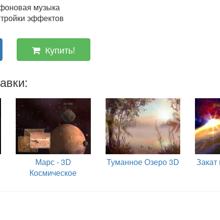
 фоновая музыка
тройки эффектов
Купить!
авки:
Марс - 3D
Туманное Озеро 3D
Закат
Космическое
Путешествие