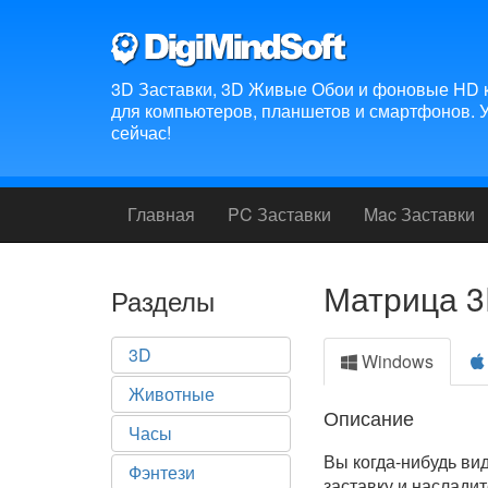
3D Заставки, 3D Живые Обои и фоновые HD к
для компьютеров, планшетов и смартфонов. У
сейчас!
Главная
PC Заставки
Mac Заставки
Матрица 
Разделы
3D
Windows
Животные
Описание
Часы
Вы когда-нибудь ви
Фэнтези
заставку и наслади