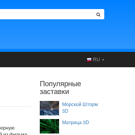
RU
Популярные
заставки
Морской Шторм
3D
Матрица 3D
мерную
й из фильма.