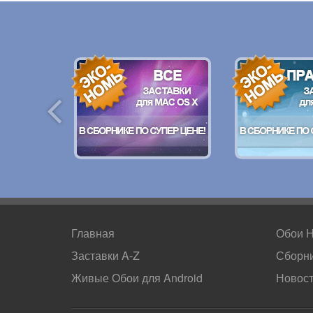
Главная
Обои 
Заставки A-Z
Сборн
Живые Обои для
Android
Новос