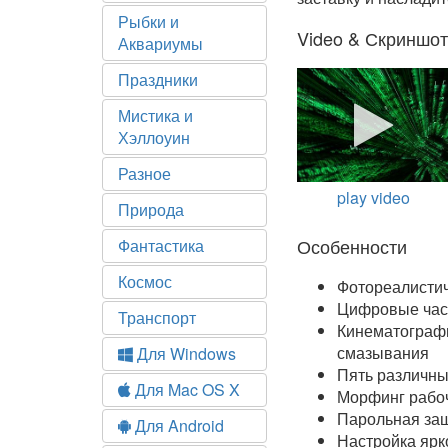
Рыбки и
Video & Скриншо
Аквариумы
Праздники
Мистика и
Хэллоуин
Разное
play video
Природа
Особенности
Фантастика
Космос
Фотореалисти
Цифровые ча
Транспорт
Кинематограф
смазывания
Для Windows
Пять различны
Для Mac OS X
Морфинг рабоч
Парольная за
Для Android
Настройка ярк