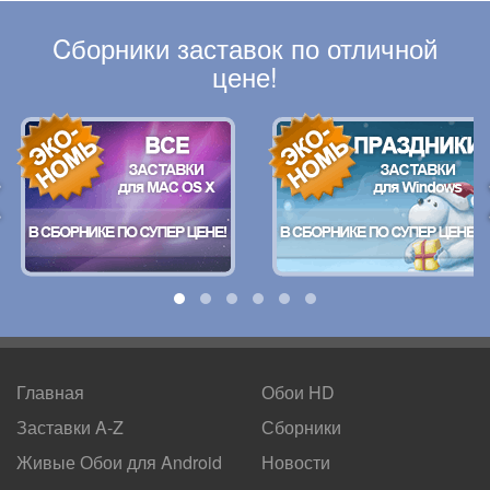
Cборники заставок по отличной
цене!
Главная
Обои HD
Заставки A-Z
Сборники
Живые Обои для
Android
Новости