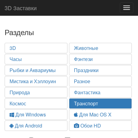
3D Заставки
Togg
navig
Разделы
3D
Животные
Часы
Фэнтези
Рыбки и Аквариумы
Праздники
Мистика и Хэллоуин
Разное
Природа
Фантастика
Космос
Транспорт
Для Windows
Для Mac OS X
Для Android
Обои HD