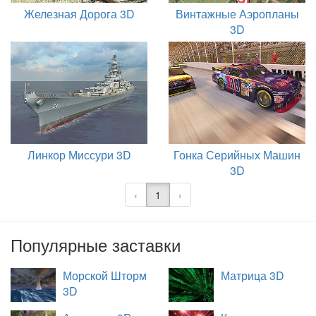
Железная Дорога 3D
Винтажные Аэропланы
3D
Линкор Миссури 3D
Гонка Серийных Машин
3D
‹
1
›
Популярные заставки
Морской Шторм
Матрица 3D
3D