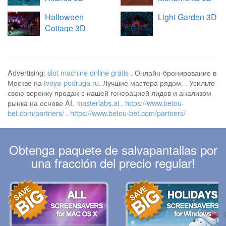
Halloween
Light Garden 3D
Cottage 3D
Advertising:
slot machine online grátis
. Онлайн-бронирование в
Москве на
tvoya-podruga.ru
. Лучшие мастера рядом. . Усильте
свою воронку продаж с нашей генерацией лидов и анализом
рынка на основе AI.
masterlabs.ai
.
https://www.betou-
bet.com/partners/
.
https://www.betou-bet.com/partners/
Obtenga paquete de salvapantallas por
una fracción del precio regular!