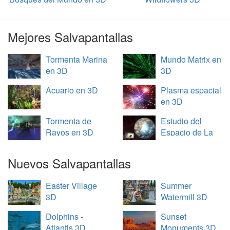
Mejores Salvapantallas
Tormenta Marina
Mundo Matrix en
en 3D
3D
Acuario en 3D
Plasma espacial
en 3D
Tormenta de
Estudio del
Rayos en 3D
Espacio de La
Tierra en 3D
Nuevos Salvapantallas
Easter Village
Summer
3D
Watermill 3D
Dolphins -
Sunset
Atlantis 3D
Monuments 3D