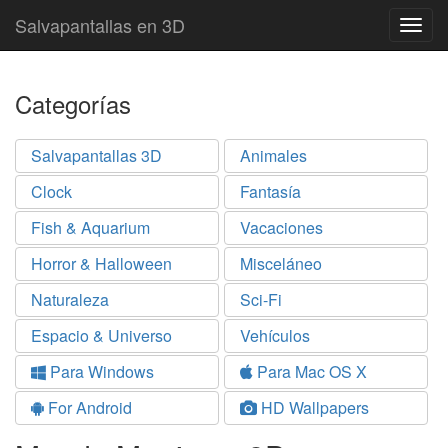
Salvapantallas en 3D
Togg
navig
Categorías
Salvapantallas 3D
Animales
Clock
Fantasía
Fish & Aquarium
Vacaciones
Horror & Halloween
Misceláneo
Naturaleza
Sci-Fi
Espacio & Universo
Vehículos
Para Windows
Para Mac OS X
For Android
HD Wallpapers