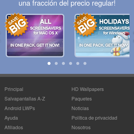
una fracción del precio regular!
Principal
HD Wallpapers
Salvapantallas A-Z
Paquetes
Android LWPs
Noticias
Ayuda
Política de privacidad
Afiliados
Nosotros