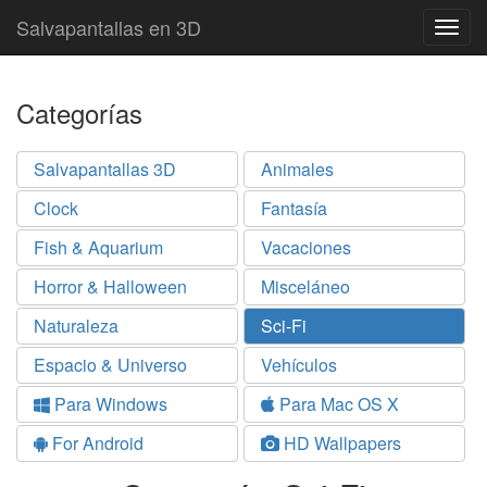
Salvapantallas en 3D
Togg
navig
Categorías
Salvapantallas 3D
Animales
Clock
Fantasía
Fish & Aquarium
Vacaciones
Horror & Halloween
Misceláneo
Naturaleza
Sci-Fi
Espacio & Universo
Vehículos
Para Windows
Para Mac OS X
For Android
HD Wallpapers