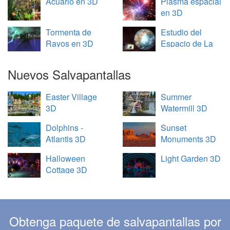
Acuario en 3D
Plasma espacial
en 3D
Tormenta de
Estudio del
Rayos en 3D
Espacio de La
Tierra en 3D
Nuevos Salvapantallas
Easter Village
Summer
3D
Watermill 3D
Dolphins -
Sunset
Atlantis 3D
Monuments 3D
Halloween
Light Garden 3D
Cottage 3D
Obtenga paquete de salvapantallas por