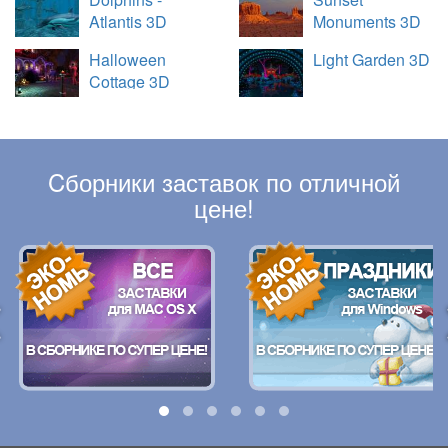
Atlantis 3D
Monuments 3D
Halloween
Light Garden 3D
Cottage 3D
Cборники заставок по отличной
цене!