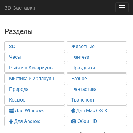
3D Заставки
Togg
navig
Разделы
3D
Животные
Часы
Фэнтези
Рыбки и Аквариумы
Праздники
Мистика и Хэллоуин
Разное
Природа
Фантастика
Космос
Транспорт
Для Windows
Для Mac OS X
Для Android
Обои HD