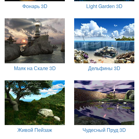
Фонарь 3D
Light Garden 3D
Маяк на Скале 3D
Дельфины 3D
Живой Пейзаж
Чудесный Пруд 3D