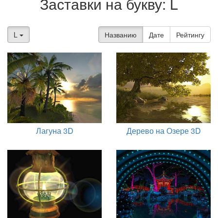
Заставки на букву: L
L
Названию
Дате
Рейтингу
Лагуна 3D
Дерево на Озере 3D