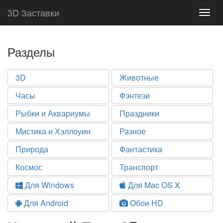
3D Заставки
Togg
navig
Разделы
3D
Животные
Часы
Фэнтези
Рыбки и Аквариумы
Праздники
Мистика и Хэллоуин
Разное
Природа
Фантастика
Космос
Транспорт
Для Windows
Для Mac OS X
Для Android
Обои HD