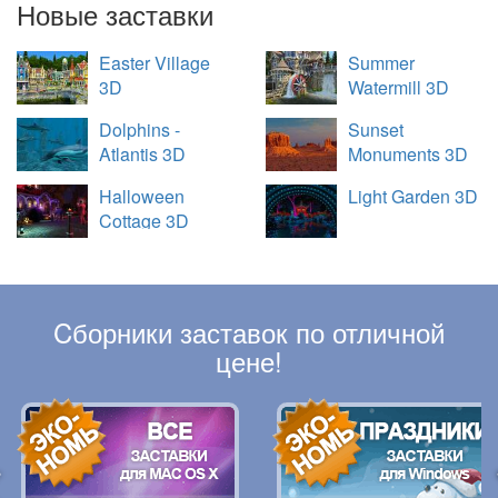
Новые заставки
Easter Village
Summer
3D
Watermill 3D
Dolphins -
Sunset
Atlantis 3D
Monuments 3D
Halloween
Light Garden 3D
Cottage 3D
Cборники заставок по отличной
цене!