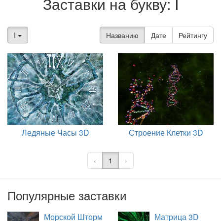
Заставки на букву: I
I
Названию
Дате
Рейтингу
Ледяные Часы 3D
Строение Клетки 3D
‹
1
›
Популярные заставки
Морской Шторм
Матрица 3D