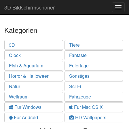
3D Bildschirmschoner
Togg
navig
Kategorien
3D
Tiere
Clock
Fantasie
Fish & Aquarium
Feiertage
Horror & Halloween
Sonstiges
Natur
Sci-Fi
Weltraum
Fahrzeuge
Für Windows
Für Mac OS X
For Android
HD Wallpapers