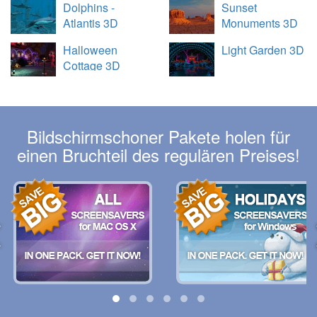
Dolphins -
Sunset
Atlantis 3D
Monuments 3D
Halloween
Light Garden 3D
Cottage 3D
Bildschirmschoner Pakete holen für
einen Bruchteil des regulären Preises!