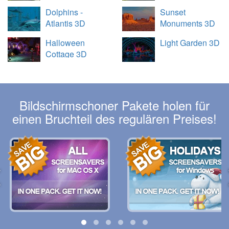
Dolphins -
Sunset
Atlantis 3D
Monuments 3D
Halloween
Light Garden 3D
Cottage 3D
Bildschirmschoner Pakete holen für
einen Bruchteil des regulären Preises!