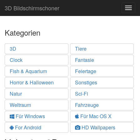
3D Bildschirmschoner
Togg
navig
Kategorien
3D
Tiere
Clock
Fantasie
Fish & Aquarium
Feiertage
Horror & Halloween
Sonstiges
Natur
Sci-Fi
Weltraum
Fahrzeuge
Für Windows
Für Mac OS X
For Android
HD Wallpapers