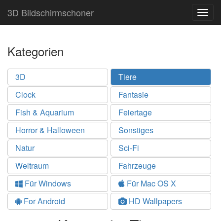
3D Bildschirmschoner
Togg
navig
Kategorien
3D
Tiere
Clock
Fantasie
Fish & Aquarium
Feiertage
Horror & Halloween
Sonstiges
Natur
Sci-Fi
Weltraum
Fahrzeuge
Für Windows
Für Mac OS X
For Android
HD Wallpapers