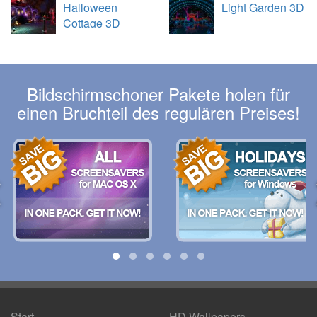
Halloween
Light Garden 3D
Cottage 3D
Bildschirmschoner Pakete holen für
einen Bruchteil des regulären Preises!
Start
HD Wallpapers