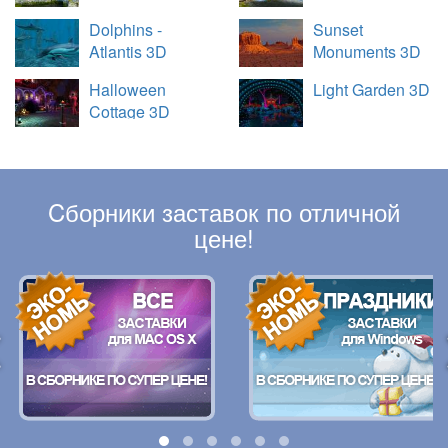
Dolphins -
Sunset
Atlantis 3D
Monuments 3D
Halloween
Light Garden 3D
Cottage 3D
Cборники заставок по отличной
цене!