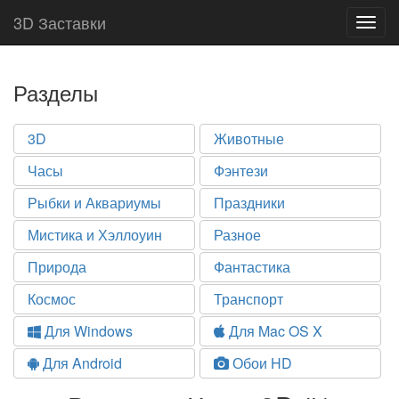
3D Заставки
Togg
navig
Разделы
3D
Животные
Часы
Фэнтези
Рыбки и Аквариумы
Праздники
Мистика и Хэллоуин
Разное
Природа
Фантастика
Космос
Транспорт
Для Windows
Для Mac OS X
Для Android
Обои HD