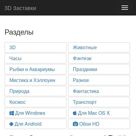
3D Заставки
Togg
navig
Разделы
3D
Животные
Часы
Фэнтези
Рыбки и Аквариумы
Праздники
Мистика и Хэллоуин
Разное
Природа
Фантастика
Космос
Транспорт
Для Windows
Для Mac OS X
Для Android
Обои HD