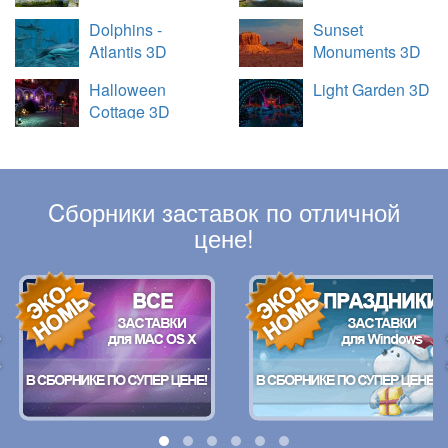
Dolphins -
Sunset
Atlantis 3D
Monuments 3D
Halloween
Light Garden 3D
Cottage 3D
Cборники заставок по отличной
цене!