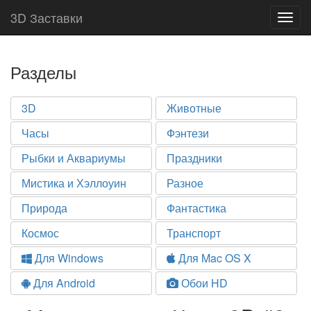
3D Заставки
Togg
navig
Разделы
3D
Животные
Часы
Фэнтези
Рыбки и Аквариумы
Праздники
Мистика и Хэллоуин
Разное
Природа
Фантастика
Космос
Транспорт
Для Windows
Для Mac OS X
Для Android
Обои HD