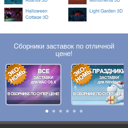
Halloween
Light Garden 3D
Cottage 3D
Cборники заставок по отличной
цене!