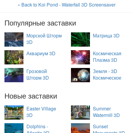
« Back to Koi Pond - Waterfall 3D Screensaver
Популярные заставки
Морской Шторм
Матрица 3D
3D
Аквариум 3D
Космическая
Плазма 3D
Грозовой
Земля - 3D
Шторм 3D
Космическое
Путешествие
Новые заставки
Easter Village
Summer
3D
Watermill 3D
Dolphins -
Sunset
Atlantis 3D
Monuments 3D