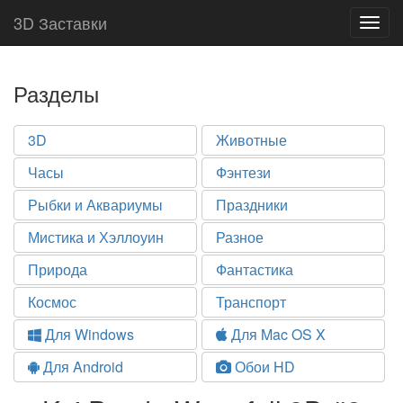
3D Заставки
Togg
navig
Разделы
3D
Животные
Часы
Фэнтези
Рыбки и Аквариумы
Праздники
Мистика и Хэллоуин
Разное
Природа
Фантастика
Космос
Транспорт
Для Windows
Для Mac OS X
Для Android
Обои HD