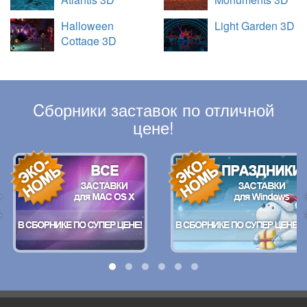
Halloween
Light Garden 3D
Cottage 3D
Cборники заставок по отличной
цене!