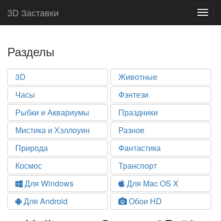
3D Заставки
Togg
navig
Разделы
3D
Животные
Часы
Фэнтези
Рыбки и Аквариумы
Праздники
Мистика и Хэллоуин
Разное
Природа
Фантастика
Космос
Транспорт
Для Windows
Для Mac OS X
Для Android
Обои HD