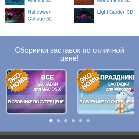
Halloween
Light Garden 3D
Cottage 3D
Cборники заставок по отличной
цене!