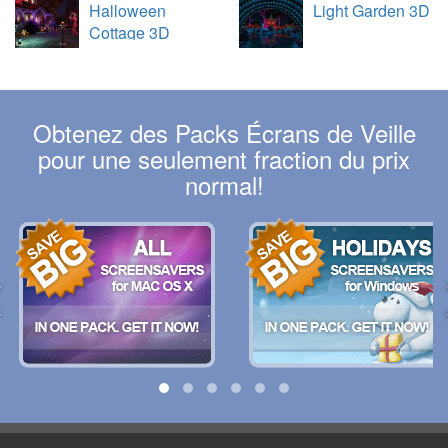
Halloween
Light Garden 3D
Cottage 3D
Obtenez des Packs Écrans de Veille
pour une seulement fraction du prix
normal!