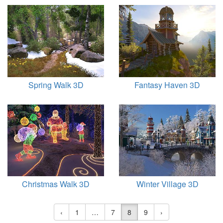
Spring Walk 3D
Fantasy Haven 3D
Christmas Walk 3D
Winter Village 3D
‹
1
…
7
8
9
›