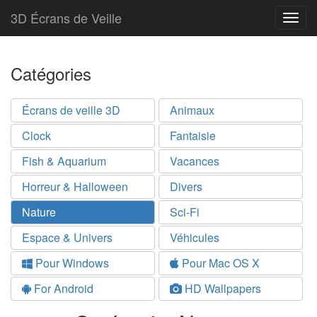
3D Écrans de Veille
Togg
navig
Catégories
Écrans de veille 3D
Animaux
Clock
Fantaisie
Fish & Aquarium
Vacances
Horreur & Halloween
Divers
Nature
Sci-Fi
Espace & Univers
Véhicules
Pour Windows
Pour Mac OS X
For Android
HD Wallpapers