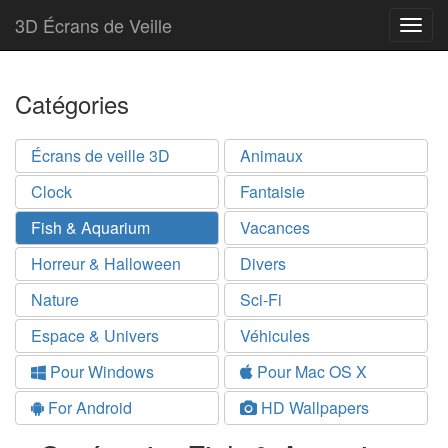
3D Écrans de Veille
Togg
navig
Catégories
Écrans de veille 3D
Animaux
Clock
Fantaisie
Fish & Aquarium
Vacances
Horreur & Halloween
Divers
Nature
Sci-Fi
Espace & Univers
Véhicules
Pour Windows
Pour Mac OS X
For Android
HD Wallpapers