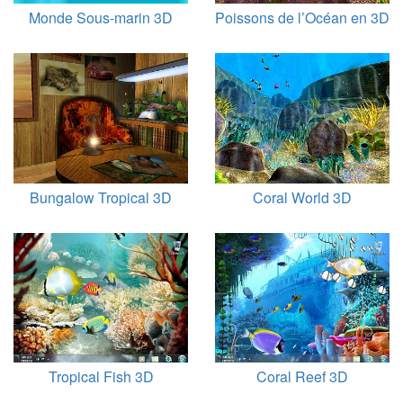
Monde Sous-marin 3D
Poissons de l’Océan en 3D
Bungalow Tropical 3D
Coral World 3D
Tropical Fish 3D
Coral Reef 3D