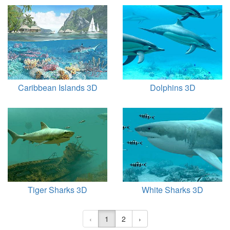
Caribbean Islands 3D
Dolphins 3D
Tiger Sharks 3D
White Sharks 3D
‹
1
2
›