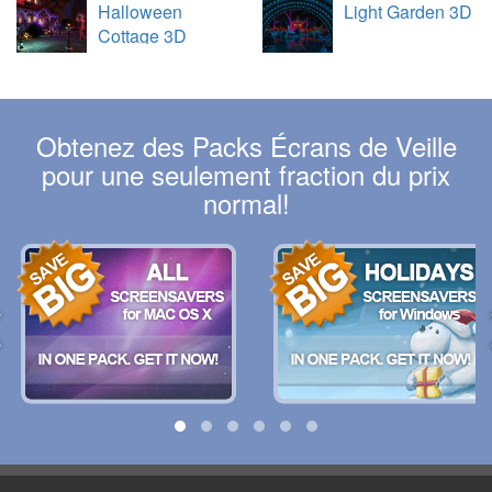
Halloween
Light Garden 3D
Cottage 3D
Obtenez des Packs Écrans de Veille
pour une seulement fraction du prix
normal!