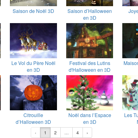
n
Saison de Noël 3D
Saison d’Halloween
Joy
en 3D
Le Vol du Père Noël
Festival des Lutins
Maiso
en 3D
d'Halloween en 3D
Citrouille
Noël dans l’Espace
Les T
d’Halloween 3D
en 3D
‹
1
2
…
4
›