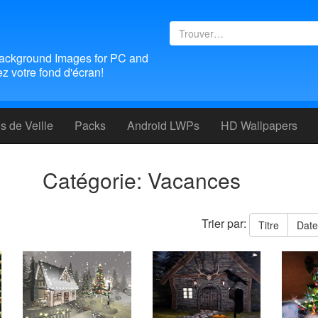
ackground Images for PC and
 votre fond d'écran!
 de Veille
Packs
Android LWPs
HD Wallpapers
Catégorie: Vacances
Trier par:
Titre
Dat