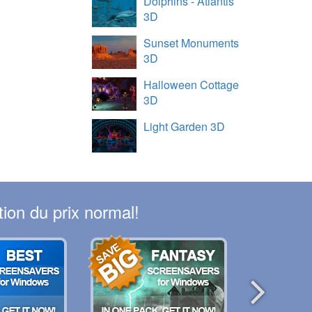
Dolphins - Atlantis
3D
Sunset Monuments
3D
Halloween Cottage
3D
Light Garden 3D
ion du prix normal!