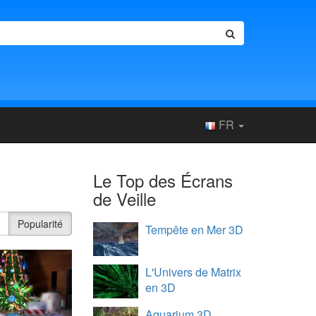
FR
Le Top des Écrans
de Veille
e
Popularité
Tempête en Mer 3D
L'Univers de Matrix
en 3D
Aquarium 3D