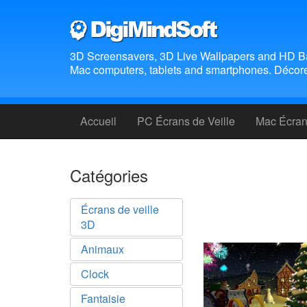
3D Screensavers, 3D Live Wallpapers and HD B
Mac computers, tablets and smartphones. Décorez
Accueil
PC Écrans de Veille
Mac Écrans
Catégories
Écrans de veille
3D
Animaux
Clock
Fantaisie