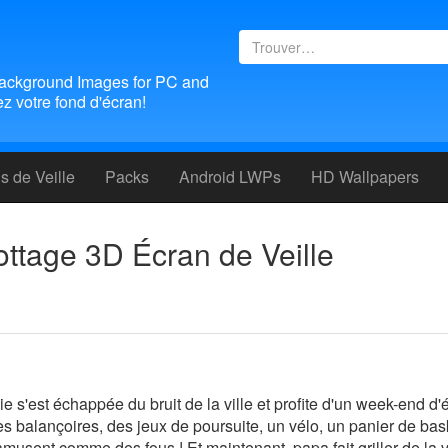
ackground Images for PC and
 votre fond d'écran!
 de Veille
Packs
Android LWPs
HD Wallpapers
tage 3D Écran de Veille
nie s'est échappée du bruit de la ville et profite d'un week-end d
es balançoires, des jeux de poursuite, un vélo, un panier de bask
'amusent comme des fous ! Et maintenant, papa fait griller de la