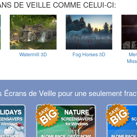
NS DE VEILLE COMME CELUI-CI:
Watermill 3D
Fog Horses 3D
Mer
Miss
Écrans de Veille pour une seulement fract