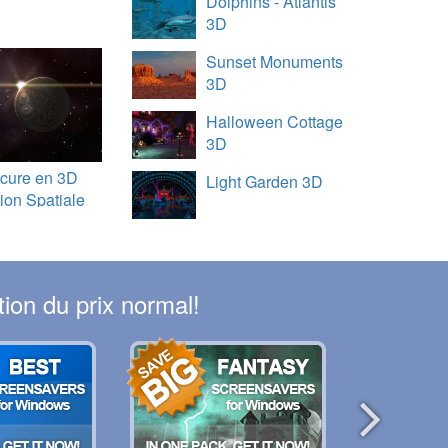
Dolphins - Atlantis
3D
Sunset Monuments
3D
Halloween Cottage
3D
cure en 3D
Light Garden 3D
ion Spatiale
ion du prix normal!