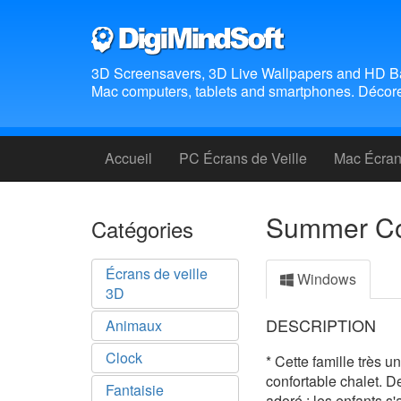
3D Screensavers, 3D Live Wallpapers and HD B
Mac computers, tablets and smartphones. Décorez
Accueil
PC Écrans de Veille
Mac Écrans
Summer Cot
Catégories
Écrans de veille
Windows
3D
DESCRIPTION
Animaux
Clock
* Cette famille très u
confortable chalet. D
Fantaisie
adoré ; les enfants s