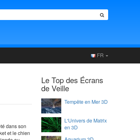
FR
Le Top des Écrans
de Veille
Tempête en Mer 3D
L'Univers de Matrix
'été dans son
en 3D
et et le chien
Aquarium 3D
 viande au