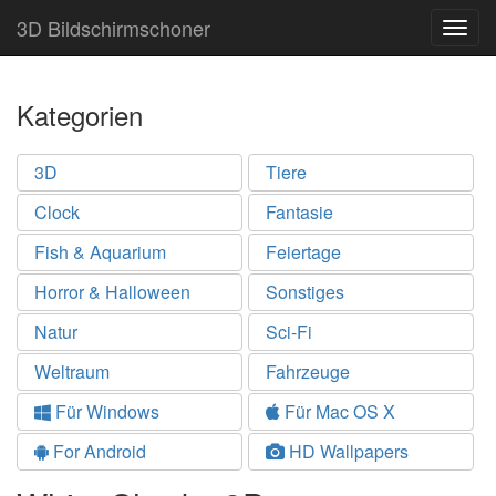
3D Bildschirmschoner
Togg
navig
Kategorien
3D
Tiere
Clock
Fantasie
Fish & Aquarium
Feiertage
Horror & Halloween
Sonstiges
Natur
Sci-Fi
Weltraum
Fahrzeuge
Für Windows
Für Mac OS X
For Android
HD Wallpapers