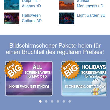
Dolphins -
Sunset
Atlantis 3D
Monuments 3D
Halloween
Light Garden 3D
Cottage 3D
Bildschirmschoner Pakete holen für
einen Bruchteil des regulären Preises!