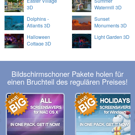
Easter Village
Summer
3D
Watermill 3D
Dolphins -
Sunset
Atlantis 3D
Monuments 3D
Halloween
Light Garden 3D
Cottage 3D
Bildschirmschoner Pakete holen für
einen Bruchteil des regulären Preises!