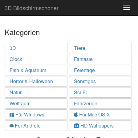
3D Bildschirmschoner
Togg
navig
Kategorien
3D
Tiere
Clock
Fantasie
Fish & Aquarium
Feiertage
Horror & Halloween
Sonstiges
Natur
Sci-Fi
Weltraum
Fahrzeuge
Für Windows
Für Mac OS X
For Android
HD Wallpapers