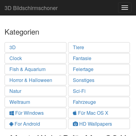
3D Bildschirmschoner
Togg
navig
Kategorien
3D
Tiere
Clock
Fantasie
Fish & Aquarium
Feiertage
Horror & Halloween
Sonstiges
Natur
Sci-Fi
Weltraum
Fahrzeuge
Für Windows
Für Mac OS X
For Android
HD Wallpapers