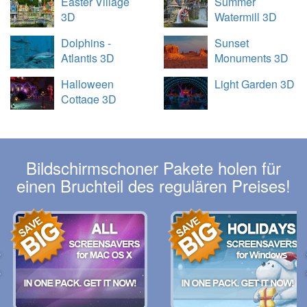
Easter Village
Summer
3D
Watermill 3D
Dolphins -
Sunset
Atlantis 3D
Monuments 3D
Halloween
Light Garden 3D
Cottage 3D
Bildschirmschoner Pakete holen für
einen Bruchteil des regulären Preises!