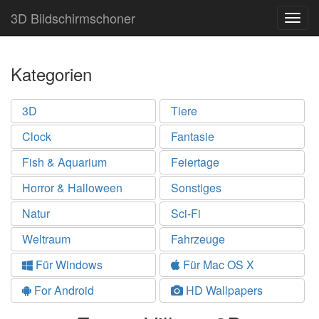
3D Bildschirmschoner
Togg
navig
Kategorien
3D
Tiere
Clock
Fantasie
Fish & Aquarium
Feiertage
Horror & Halloween
Sonstiges
Natur
Sci-Fi
Weltraum
Fahrzeuge
Für Windows
Für Mac OS X
For Android
HD Wallpapers