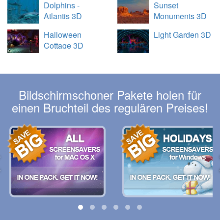
Dolphins -
Sunset
Atlantis 3D
Monuments 3D
Halloween
Light Garden 3D
Cottage 3D
Bildschirmschoner Pakete holen für
einen Bruchteil des regulären Preises!