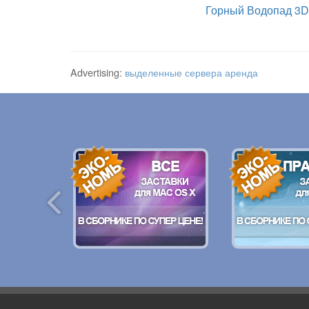
Горный Водопад 3
Advertising:
выделенные сервера аренда