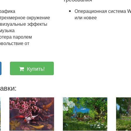
графика
Операционная система W
 трехмерное окружение
или новее
 визуальные эффекты
 музыка
ютера паролем
вольствие от
Купить!
авки: