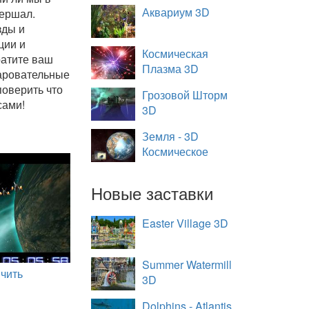
Аквариум 3D
вершал.
зды и
ции и
Космическая
ратите ваш
Плазма 3D
чаровательные
поверить что
Грозовой Шторм
сами!
3D
Земля - 3D
Космическое
Путешествие
Новые заставки
Easter Village 3D
Summer Watermill
чить
3D
Dolphins - Atlantis