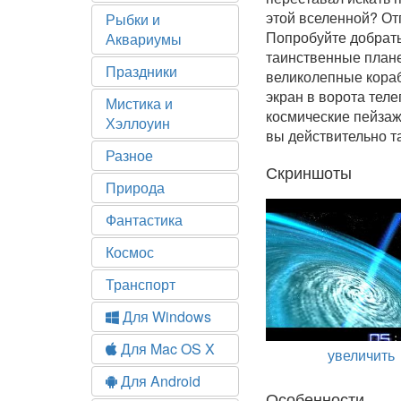
этой вселенной? От
Рыбки и
Попробуйте добрать
Аквариумы
таинственные плане
Праздники
великолепные кораб
экран в ворота тел
Мистика и
космические пейзаж
Хэллоуин
вы действительно та
Разное
Скриншоты
Природа
Фантастика
Космос
Транспорт
Для Windows
Для Mac OS X
увеличить
Для Android
Особенности