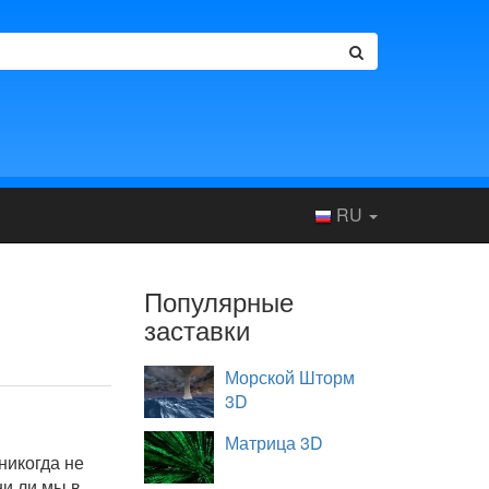
RU
Популярные
заставки
Морской Шторм
3D
Матрица 3D
никогда не
ни ли мы в