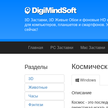
3D Заставки, 3D Живые Обои и фоновые HD к
для компьютеров, планшетов и смартфонов. У
сейчас!
Главная
PC Заставки
Mac Заставки
Космическ
Разделы
3D
Windows
Животные
Описание
Часы
Космос - это послед
Фэнтези
переставал искать п