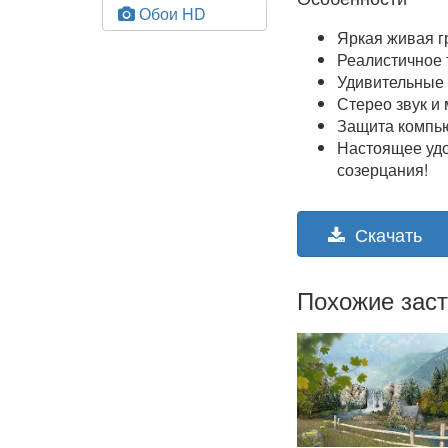
Обои HD
Яркая живая 
Реалистичное
Удивительные
Стерео звук и
Защита компь
Настоящее удо
созерцания!
Скачать
Похожие заст