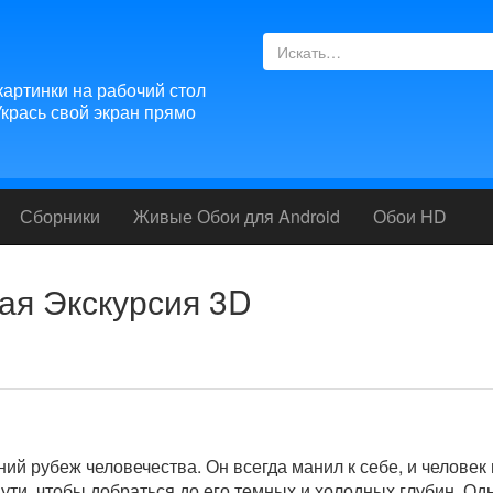
артинки на рабочий стол
крась свой экран прямо
Сборники
Живые Обои для
Android
Обои HD
ая Экскурсия 3D
ний рубеж человечества. Он всегда манил к себе, и человек 
ути, чтобы добраться до его темных и холодных глубин. Од