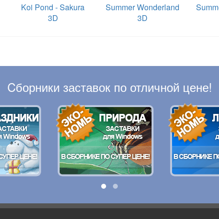
D
Koi Pond - Sakura
Summer Wonderland
Summe
3D
3D
Cборники заставок по отличной цене!