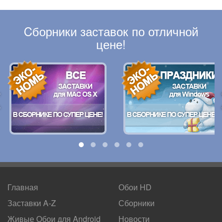
Cборники заставок по отличной
цене!
Главная
Обои HD
Заставки A-Z
Сборники
Живые Обои для
Android
Новости