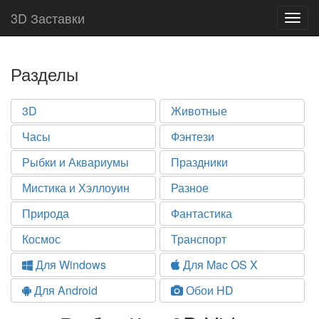
3D Заставки
Togg
navig
Разделы
3D
Животные
Часы
Фэнтези
Рыбки и Аквариумы
Праздники
Мистика и Хэллоуин
Разное
Природа
Фантастика
Космос
Транспорт
Для Windows
Для Mac OS X
Для Android
Обои HD