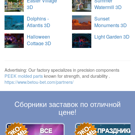
Easter Village
Summer
3D
Watermill 3D
Dolphins -
Sunset
Atlantis 3D
Monuments 3D
Halloween
Light Garden 3D
Cottage 3D
Advertising: Our factory specializes in precision components
PEEK molded parts
known for strength, and durability .
https://www.betou-bet.com/partners/
Cборники заставок по отличной
цене!