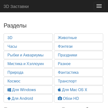
3D Заставки
Togg
navig
Разделы
3D
Животные
Часы
Фэнтези
Рыбки и Аквариумы
Праздники
Мистика и Хэллоуин
Разное
Природа
Фантастика
Космос
Транспорт
Для Windows
Для Mac OS X
Для Android
Обои HD