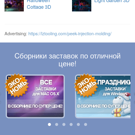
Halloween
Light Garden 3D
Cottage 3D
Advertising:
https://lztooling.com/peek-injection-molding/
Cборники заставок по отличной
цене!