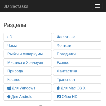
3D Заставки
Togg
navig
Разделы
3D
Животные
Часы
Фэнтези
Рыбки и Аквариумы
Праздники
Мистика и Хэллоуин
Разное
Природа
Фантастика
Космос
Транспорт
Для Windows
Для Mac OS X
Для Android
Обои HD