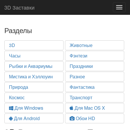
3D Заставки
Togg
navig
Разделы
3D
Животные
Часы
Фэнтези
Рыбки и Аквариумы
Праздники
Мистика и Хэллоуин
Разное
Природа
Фантастика
Космос
Транспорт
Для Windows
Для Mac OS X
Для Android
Обои HD