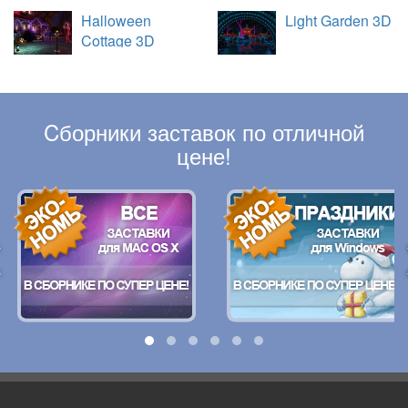
Halloween
Light Garden 3D
Cottage 3D
Cборники заставок по отличной
цене!