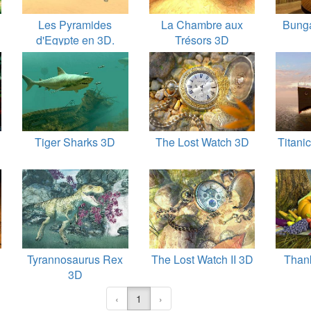
Les Pyramides
La Chambre aux
Bunga
d'Egypte en 3D.
Trésors 3D
Tiger Sharks 3D
The Lost Watch 3D
Titani
Tyrannosaurus Rex
The Lost Watch II 3D
Than
3D
‹
1
›