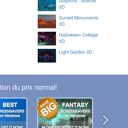
Dolphins - Atlantis
3D
Sunset Monuments
3D
Halloween Cottage
3D
Light Garden 3D
ion du prix normal!