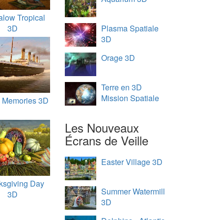
low Tropical
3D
Plasma Spatiale
3D
Orage 3D
Terre en 3D
Mission Spatiale
c Memories 3D
Les Nouveaux
Écrans de Veille
Easter Village 3D
ksgiving Day
Summer Watermill
3D
3D