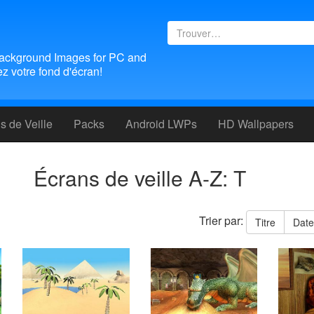
ackground Images for PC and
 votre fond d'écran!
 de Veille
Packs
Android LWPs
HD Wallpapers
Écrans de veille A-Z: T
Trier par:
Titre
Dat