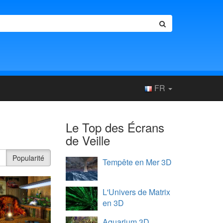
FR
Le Top des Écrans
de Veille
e
Popularité
Tempête en Mer 3D
L'Univers de Matrix
en 3D
Aquarium 3D