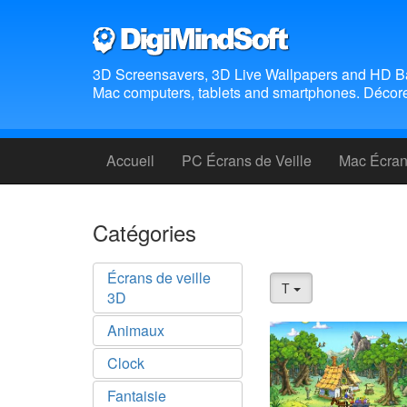
3D Screensavers, 3D Live Wallpapers and HD B
Mac computers, tablets and smartphones. Décorez
Accueil
PC Écrans de Veille
Mac Écrans
Catégories
Écrans de veille
T
3D
Animaux
Clock
Fantaisie