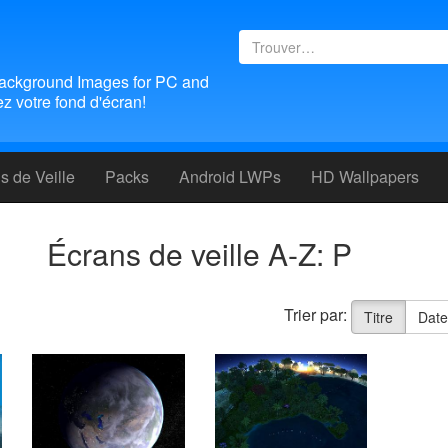
ackground Images for PC and
 votre fond d'écran!
 de Veille
Packs
Android LWPs
HD Wallpapers
Écrans de veille A-Z: P
Trier par:
Titre
Dat