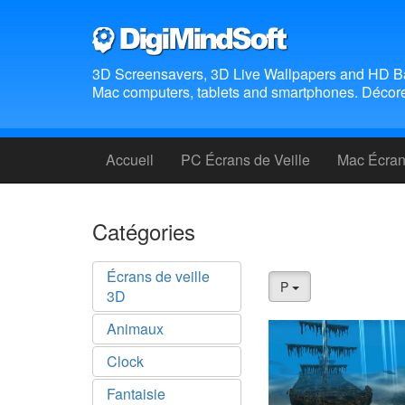
3D Screensavers, 3D Live Wallpapers and HD B
Mac computers, tablets and smartphones. Décorez
Accueil
PC Écrans de Veille
Mac Écrans
Catégories
Écrans de veille
P
3D
Animaux
Clock
Fantaisie