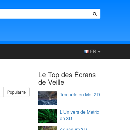
FR
Le Top des Écrans
de Veille
e
Popularité
Tempête en Mer 3D
L'Univers de Matrix
en 3D
Aquarium 3D