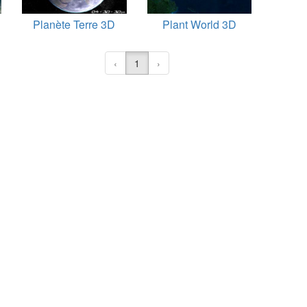
Planète Terre 3D
Plant World 3D
‹
1
›