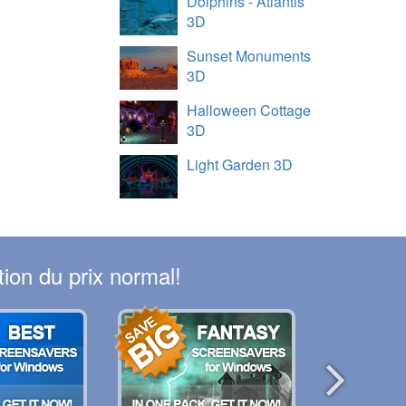
Dolphins - Atlantis
3D
Sunset Monuments
3D
Halloween Cottage
3D
Light Garden 3D
ion du prix normal!