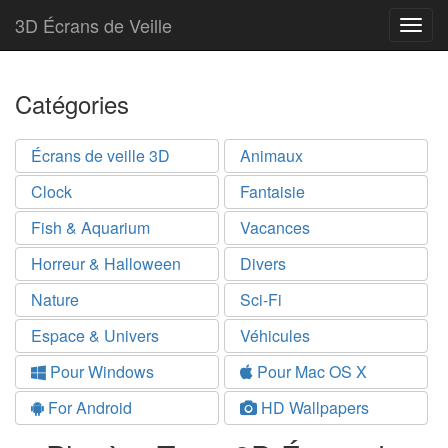
3D Écrans de Veille
Togg
navig
Catégories
Écrans de veille 3D
Animaux
Clock
Fantaisie
Fish & Aquarium
Vacances
Horreur & Halloween
Divers
Nature
Sci-Fi
Espace & Univers
Véhicules
Pour Windows
Pour Mac OS X
For Android
HD Wallpapers