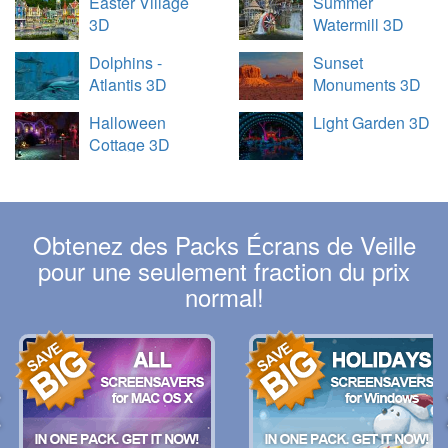
Easter Village
Summer
3D
Watermill 3D
Dolphins -
Sunset
Atlantis 3D
Monuments 3D
Halloween
Light Garden 3D
Cottage 3D
Obtenez des Packs Écrans de Veille
pour une seulement fraction du prix
normal!