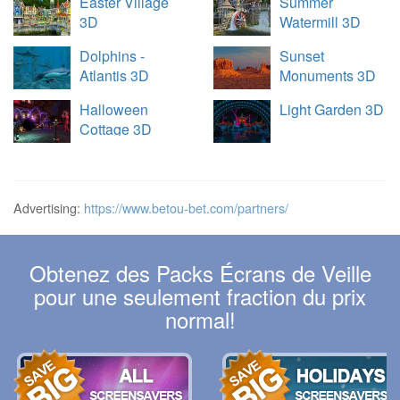
Easter Village
Summer
3D
Watermill 3D
Dolphins -
Sunset
Atlantis 3D
Monuments 3D
Halloween
Light Garden 3D
Cottage 3D
Advertising:
https://www.betou-bet.com/partners/
Obtenez des Packs Écrans de Veille
pour une seulement fraction du prix
normal!