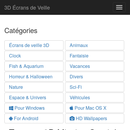
3D Écrans de Veille
Togg
navig
Catégories
Écrans de veille 3D
Animaux
Clock
Fantaisie
Fish & Aquarium
Vacances
Horreur & Halloween
Divers
Nature
Sci-Fi
Espace & Univers
Véhicules
Pour Windows
Pour Mac OS X
For Android
HD Wallpapers