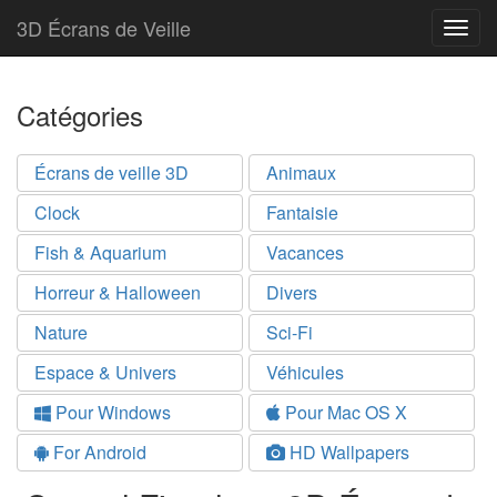
3D Écrans de Veille
Togg
navig
Catégories
Écrans de veille 3D
Animaux
Clock
Fantaisie
Fish & Aquarium
Vacances
Horreur & Halloween
Divers
Nature
Sci-Fi
Espace & Univers
Véhicules
Pour Windows
Pour Mac OS X
For Android
HD Wallpapers