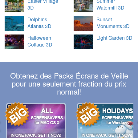
Easter Village
Summer
3D
Watermill 3D
Dolphins -
Sunset
Atlantis 3D
Monuments 3D
Halloween
Light Garden 3D
Cottage 3D
Obtenez des Packs Écrans de Veille
pour une seulement fraction du prix
normal!