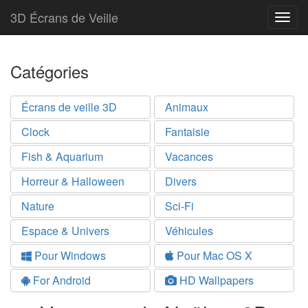
3D Écrans de Veille
Togg
navig
Catégories
Écrans de veille 3D
Animaux
Clock
Fantaisie
Fish & Aquarium
Vacances
Horreur & Halloween
Divers
Nature
Sci-Fi
Espace & Univers
Véhicules
Pour Windows
Pour Mac OS X
For Android
HD Wallpapers