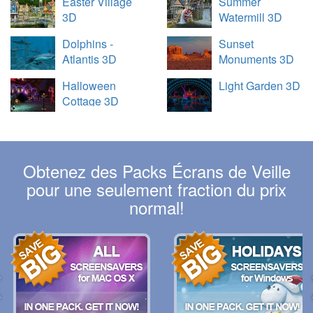
Easter Village
Summer
3D
Watermill 3D
Dolphins -
Sunset
Atlantis 3D
Monuments 3D
Halloween
Light Garden 3D
Cottage 3D
Obtenez des Packs Écrans de Veille
pour une seulement fraction du prix
normal!