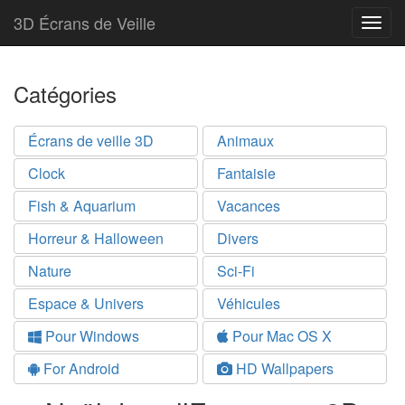
3D Écrans de Veille
Togg
navig
Catégories
Écrans de veille 3D
Animaux
Clock
Fantaisie
Fish & Aquarium
Vacances
Horreur & Halloween
Divers
Nature
Sci-Fi
Espace & Univers
Véhicules
Pour Windows
Pour Mac OS X
For Android
HD Wallpapers