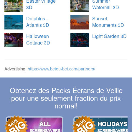
Easter Village
Summer
3D
Watermill 3D
Dolphins -
Sunset
Atlantis 3D
Monuments 3D
Halloween
Light Garden 3D
Cottage 3D
Advertising:
https://www.betou-bet.com/partners/
Obtenez des Packs Écrans de Veille
pour une seulement fraction du prix
normal!