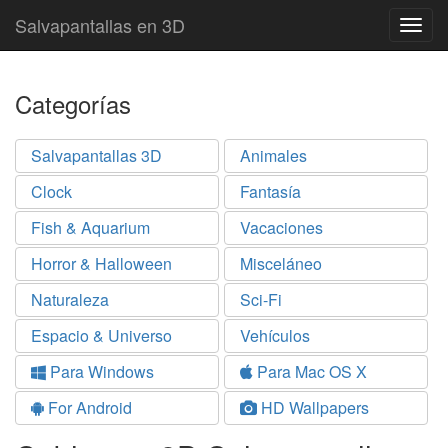
Salvapantallas en 3D
Togg
navig
Categorías
Salvapantallas 3D
Animales
Clock
Fantasía
Fish & Aquarium
Vacaciones
Horror & Halloween
Misceláneo
Naturaleza
Sci-Fi
Espacio & Universo
Vehículos
Para Windows
Para Mac OS X
For Android
HD Wallpapers