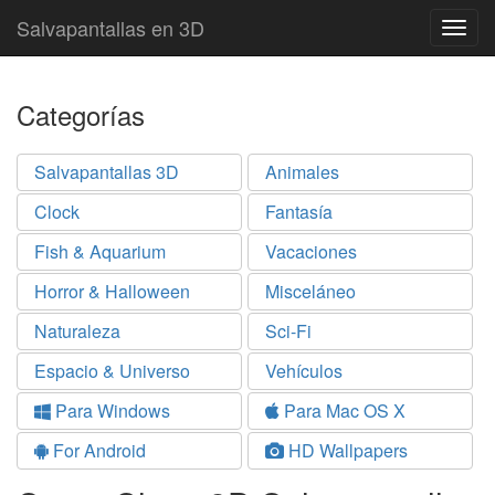
Salvapantallas en 3D
Togg
navig
Categorías
Salvapantallas 3D
Animales
Clock
Fantasía
Fish & Aquarium
Vacaciones
Horror & Halloween
Misceláneo
Naturaleza
Sci-Fi
Espacio & Universo
Vehículos
Para Windows
Para Mac OS X
For Android
HD Wallpapers