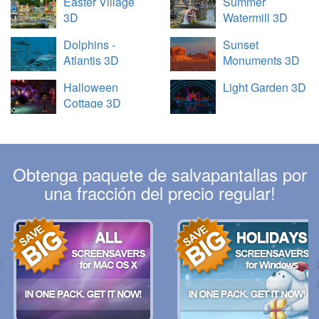
Easter Village
Summer
3D
Watermill 3D
Dolphins -
Sunset
Atlantis 3D
Monuments 3D
Halloween
Light Garden 3D
Cottage 3D
Obtenga paquete de salvapantallas por
una fracción del precio regular!