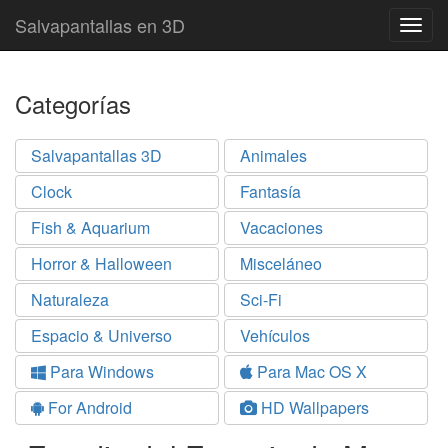
Salvapantallas en 3D
Togg
navig
Categorías
Salvapantallas 3D
Animales
Clock
Fantasía
Fish & Aquarium
Vacaciones
Horror & Halloween
Misceláneo
Naturaleza
Sci-Fi
Espacio & Universo
Vehículos
Para Windows
Para Mac OS X
For Android
HD Wallpapers