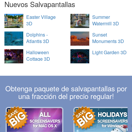
Nuevos Salvapantallas
Easter Village
Summer
3D
Watermill 3D
Dolphins -
Sunset
Atlantis 3D
Monuments 3D
Halloween
Light Garden 3D
Cottage 3D
Obtenga paquete de salvapantallas por
una fracción del precio regular!