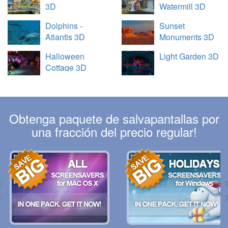
3D
Watermill 3D
Dolphins -
Sunset
Atlantis 3D
Monuments 3D
Halloween
Light Garden 3D
Cottage 3D
Obtenga paquete de salvapantallas por
una fracción del precio regular!