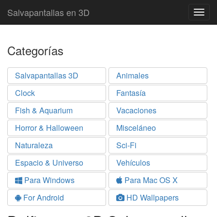
Salvapantallas en 3D
Togg
navig
Categorías
Salvapantallas 3D
Animales
Clock
Fantasía
Fish & Aquarium
Vacaciones
Horror & Halloween
Misceláneo
Naturaleza
Sci-Fi
Espacio & Universo
Vehículos
Para Windows
Para Mac OS X
For Android
HD Wallpapers