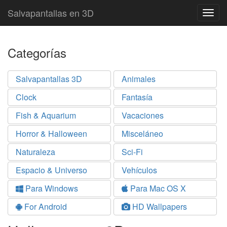
Salvapantallas en 3D
Togg
navig
Categorías
Salvapantallas 3D
Animales
Clock
Fantasía
Fish & Aquarium
Vacaciones
Horror & Halloween
Misceláneo
Naturaleza
Sci-Fi
Espacio & Universo
Vehículos
Para Windows
Para Mac OS X
For Android
HD Wallpapers