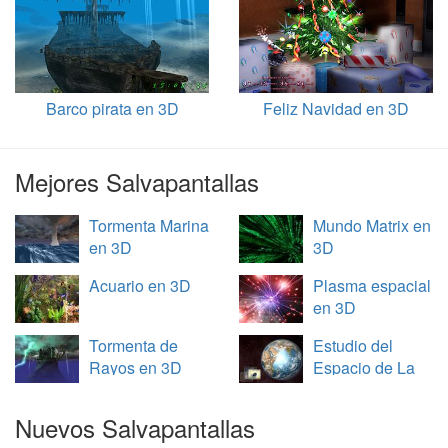
Barco pirata en 3D
Feliz Navidad en 3D
Mejores Salvapantallas
Tormenta Marina
Mundo Matrix en
en 3D
3D
Acuario en 3D
Plasma espacial
en 3D
Tormenta de
Estudio del
Rayos en 3D
Espacio de La
Tierra en 3D
Nuevos Salvapantallas