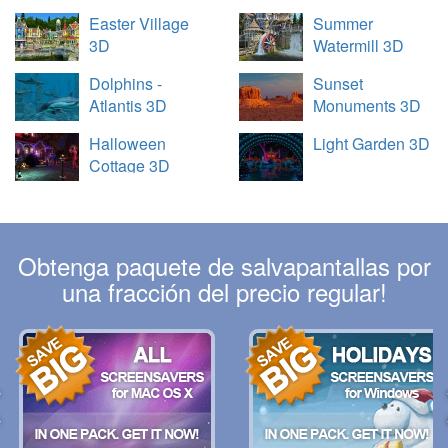
Easter Village
Summer
3D
Watermill 3D
Dolphins -
Sunset
Atlantis 3D
Monuments 3D
Halloween
Light Garden 3D
Cottage 3D
Obtenga paquete de salvapantallas por
una fracción del precio regular!