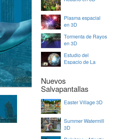
Plasma espacial
en 3D
Tormenta de Rayos
en 3D
Estudio del
Espacio de La
Tierra en 3D
Nuevos
Salvapantallas
Easter Village 3D
Summer Watermill
3D