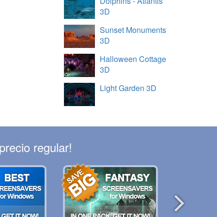
Dolphins - Atlantis
3D
Sunset Monuments
3D
Halloween Cottage
3D
Light Garden 3D
recio regular!