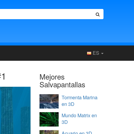
ES
#1
Mejores
Salvapantallas
Tormenta Marina
en 3D
Mundo Matrix en
3D
Acuario en 3D