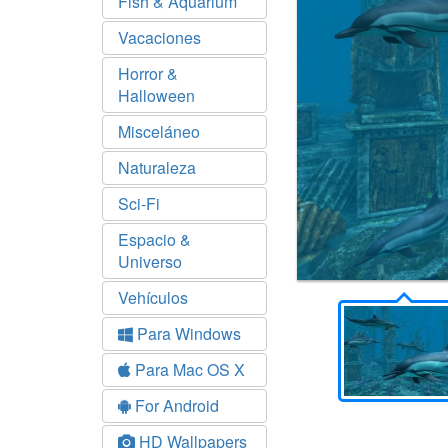
Fish & Aquarium
Vacaciones
Horror &
Halloween
Misceláneo
Naturaleza
Sci-Fi
Espacio &
Universo
Vehículos
Para Windows
Para Mac OS X
For Android
HD Wallpapers