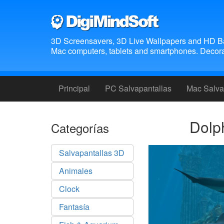
3D Screensavers, 3D Live Wallpapers and HD B
Mac computers, tablets and smartphones. Decora 
Principal
PC Salvapantallas
Mac Salva
Dolph
Categorías
Salvapantallas 3D
Animales
Clock
Fantasía