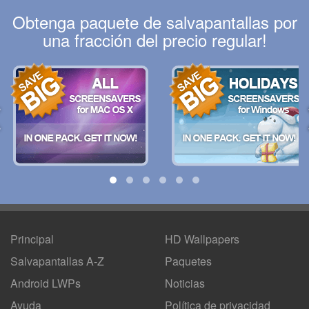
Obtenga paquete de salvapantallas por
una fracción del precio regular!
Principal
HD Wallpapers
Salvapantallas A-Z
Paquetes
Android LWPs
Noticias
Ayuda
Política de privacidad