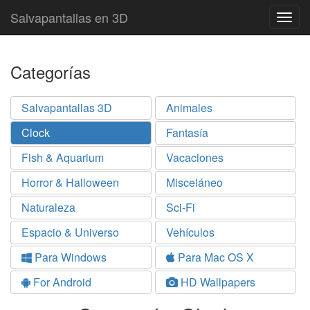
Salvapantallas en 3D
Togg
navig
Categorías
Salvapantallas 3D
Animales
Clock
Fantasía
Fish & Aquarium
Vacaciones
Horror & Halloween
Misceláneo
Naturaleza
Sci-Fi
Espacio & Universo
Vehículos
Para Windows
Para Mac OS X
For Android
HD Wallpapers