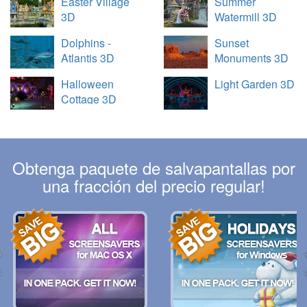
Easter Village
Summer
3D
Watermill 3D
Dolphins -
Sunset
Atlantis 3D
Monuments 3D
Halloween
Light Garden 3D
Cottage 3D
Obtenga paquete de salvapantallas por
una fracción del precio regular!