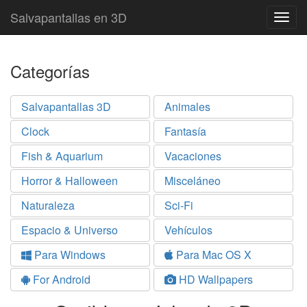
Salvapantallas en 3D
Togg
navig
Categorías
Salvapantallas 3D
Animales
Clock
Fantasía
Fish & Aquarium
Vacaciones
Horror & Halloween
Misceláneo
Naturaleza
Sci-Fi
Espacio & Universo
Vehículos
Para Windows
Para Mac OS X
For Android
HD Wallpapers