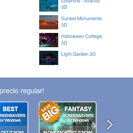
Dolphins - Atlantis
3D
Sunset Monuments
3D
Halloween Cottage
3D
Light Garden 3D
recio regular!