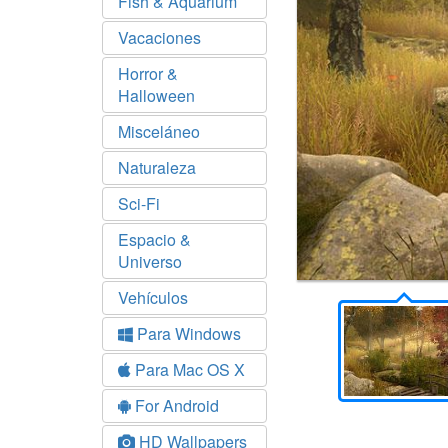
Fish & Aquarium
Vacaciones
Horror &
Halloween
Misceláneo
Naturaleza
Sci-Fi
Espacio &
Universo
Vehículos
Para Windows
Para Mac OS X
For Android
HD Wallpapers