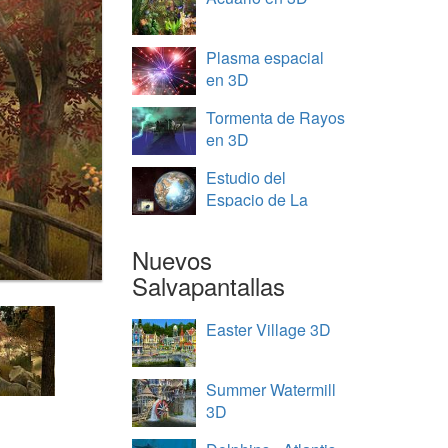
Plasma espacial
en 3D
Tormenta de Rayos
en 3D
Estudio del
Espacio de La
Tierra en 3D
Nuevos
Salvapantallas
Easter Village 3D
Summer Watermill
3D