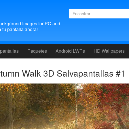
ackground Images for PC and
tu pantalla ahora!
pantallas
Paquetes
Android LWPs
HD Wallpapers
tumn Walk 3D Salvapantallas #1