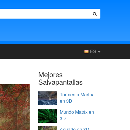
ES
Mejores
Salvapantallas
Tormenta Marina
en 3D
Mundo Matrix en
3D
Acuario en 3D