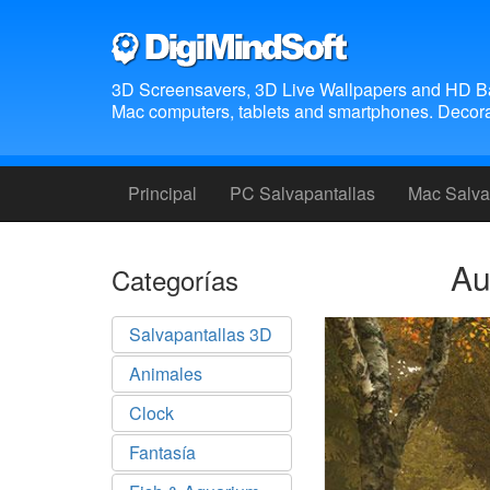
3D Screensavers, 3D Live Wallpapers and HD B
Mac computers, tablets and smartphones. Decora 
Principal
PC Salvapantallas
Mac Salva
Au
Categorías
Salvapantallas 3D
Animales
Clock
Fantasía