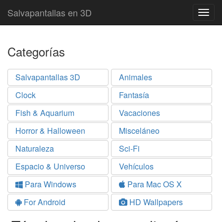
Salvapantallas en 3D
Togg
navig
Categorías
Salvapantallas 3D
Animales
Clock
Fantasía
Fish & Aquarium
Vacaciones
Horror & Halloween
Misceláneo
Naturaleza
Sci-Fi
Espacio & Universo
Vehículos
Para Windows
Para Mac OS X
For Android
HD Wallpapers