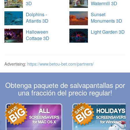
3D
Watermill 3D
Dolphins -
Sunset
Atlantis 3D
Monuments 3D
Halloween
Light Garden 3D
Cottage 3D
Advertising:
https://www.betou-bet.com/partners/
Obtenga paquete de salvapantallas por
una fracción del precio regular!