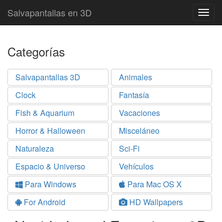
Salvapantallas en 3D
Togg
navig
Categorías
Salvapantallas 3D
Animales
Clock
Fantasía
Fish & Aquarium
Vacaciones
Horror & Halloween
Misceláneo
Naturaleza
Sci-Fi
Espacio & Universo
Vehículos
Para Windows
Para Mac OS X
For Android
HD Wallpapers