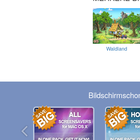
Waldland
Bildschirmschon