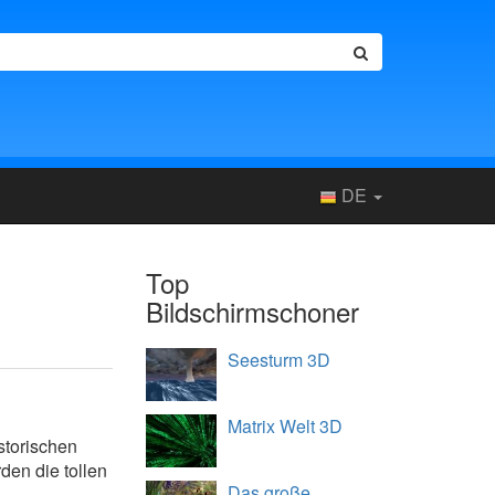
DE
Top
Bildschirmschoner
Seesturm 3D
Matrix Welt 3D
storischen
en die tollen
Das große