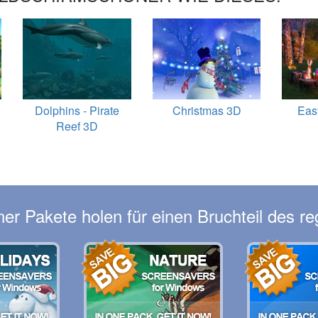
Dolphins - Pirate
Christmas 3D
Eas
Reef 3D
er Pakete holen für einen Bruchteil des re