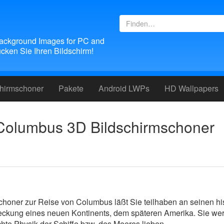
ackground Images for PC and
ken Sie Ihren Bildschirm!
chirmschoner
Pakete
Android LWPs
HD Wallpapers
Columbus 3D Bildschirmschoner
choner zur Reise von Columbus läßt Sie teilhaben an seinen hi
ckung eines neuen Kontinents, dem späteren Amerika. Sie werd
chte Physik der Schiffe bzw. des Meeres lieben