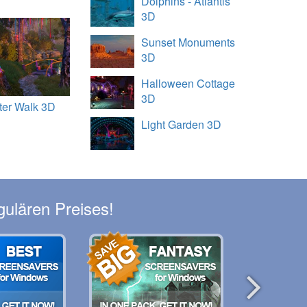
Dolphins - Atlantis
3D
Sunset Monuments
3D
Halloween Cottage
3D
ter Walk 3D
Light Garden 3D
gulären Preises!