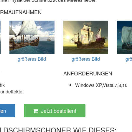
CHIRMAUFNAHMEN
größeres Bild
größeres Bild
grö
N
ANFORDERUNGEN
fik
Windows XP,Vista,7,8,10
oundeffekte
den
Jetzt bestellen!
LDSCHIRMSCHONER WIE DIESES: