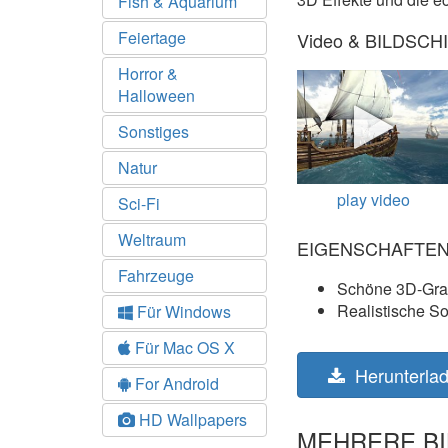
Fish & Aquarium
Feiertage
Video & BILDS
Horror &
Halloween
Sonstiges
Natur
play video
Sci-Fi
Weltraum
EIGENSCHAFTE
Fahrzeuge
Schöne 3D-Gra
Realistische S
Für Windows
Für Mac OS X
Herunterla
For Android
HD Wallpapers
MEHRERE BI