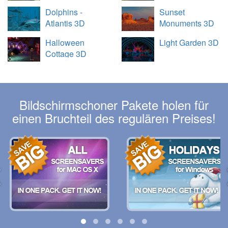
Dolphins -
Sunset
Atlantis 3D
Monuments 3D
Halloween
Light Garden 3D
Cottage 3D
Bildschirmschoner Pakete holen für
einen Bruchteil des regulären Preises!