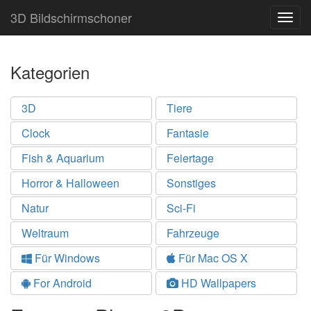
3D Bildschirmschoner
Togg
navig
Kategorien
3D
Tiere
Clock
Fantasie
Fish & Aquarium
Feiertage
Horror & Halloween
Sonstiges
Natur
Sci-Fi
Weltraum
Fahrzeuge
Für Windows
Für Mac OS X
For Android
HD Wallpapers